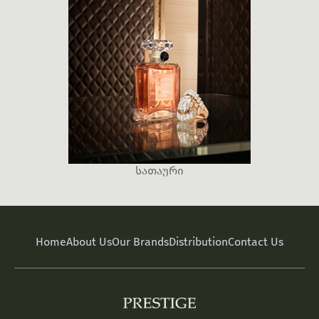
More
სათაური
Home
About Us
Our Brands
Distribution
Contact Us