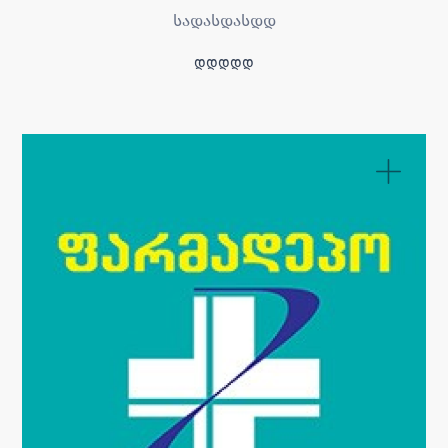
სადასდასდდ
ᲓᲓᲓᲓᲓ